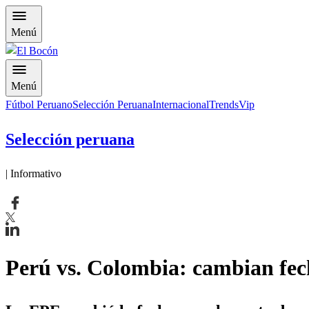
Menú
Menú
Fútbol Peruano
Selección Peruana
Internacional
Trends
Vip
Selección peruana
| Informativo
Perú vs. Colombia: cambian fech