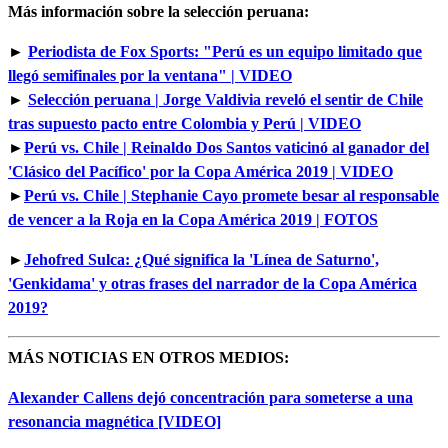
Más información sobre la selección peruana:
►
Periodista de Fox Sports: "Perú es un equipo limitado que
llegó semifinales por la ventana" | VIDEO
►
Selección peruana | Jorge Valdivia reveló el sentir de Chile
tras supuesto pacto entre Colombia y Perú | VIDEO
►
Perú vs. Chile | Reinaldo Dos Santos vaticinó al ganador del
'Clásico del Pacífico' por la Copa América 2019 | VIDEO
►
Perú vs. Chile | Stephanie Cayo promete besar al responsable
de vencer a la Roja en la Copa América 2019 | FOTOS
►
Jehofred Sulca: ¿Qué significa la 'Línea de Saturno',
'Genkidama' y otras frases del narrador de la Copa América
2019?
MÁS NOTICIAS EN OTROS MEDIOS:
Alexander Callens dejó concentración para someterse a una
resonancia magnética [VIDEO]