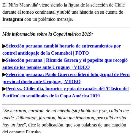
El 'Niño Maravilla' viene siendo la figura de la selección de Chile
durante el torneo continental y subió una historia en su cuenta de
Instagram
con un polémico mensaje.
Más información sobre la Copa América 2019:
▶
Selección peruana cambió horario de entrenamientos por
control antidopaje de la Conmebol | FOTO
▶
Selección peruana | Ricardo Gareca y el papelito que recogió
antes de los penales ante Uruguay | VIDEO
▶
Selección peruana: Paolo Guerrero lideró foto grupal de Perú
previo al duelo ante Uruguay | VIDEO
▶
Perú vs. Chile: día, horarios y guía de canales del 'Clásico del
Pacífico' en semifinales de la Copa América 2019
"Se lucraron, curaron, de mi mierda (sic) hablaron y yo, calla’o me
quedé. Difamaron, juzgaron, hasta me trancaron, pero allá arriba
hay un juez"
, dice la publicación, que son palabras de una canción
del cantante Farruko.