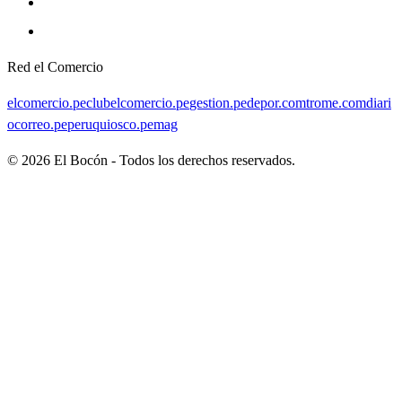
Red el Comercio
elcomercio.pe
clubelcomercio.pe
gestion.pe
depor.com
trome.com
diari
ocorreo.pe
peruquiosco.pe
mag
©
2026
El Bocón - Todos los derechos reservados.