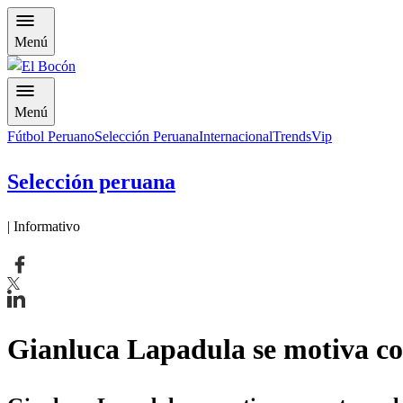
Menú
Menú
Fútbol Peruano
Selección Peruana
Internacional
Trends
Vip
Selección peruana
| Informativo
Gianluca Lapadula se motiva con