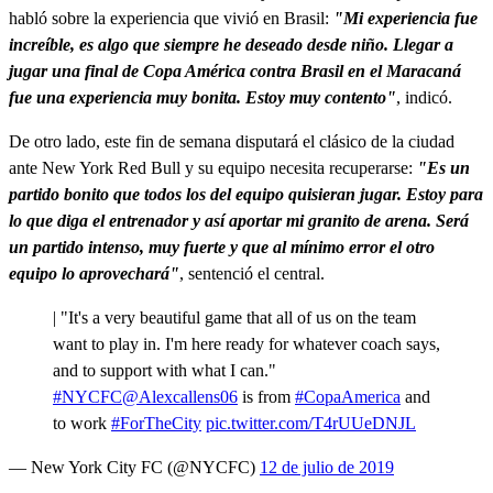
habló sobre la experiencia que vivió en Brasil:
"Mi experiencia fue
increíble, es algo que siempre he deseado desde niño. Llegar a
jugar una final de Copa América contra Brasil en el Maracaná
fue una experiencia muy bonita. Estoy muy contento"
, indicó.
De otro lado, este fin de semana disputará el clásico de la ciudad
ante New York Red Bull y su equipo necesita recuperarse:
"Es un
partido bonito que todos los del equipo quisieran jugar. Estoy para
lo que diga el entrenador y así aportar mi granito de arena. Será
un partido intenso, muy fuerte y que al mínimo error el otro
equipo lo aprovechará"
, sentenció el central.
| "It's a very beautiful game that all of us on the team
want to play in. I'm here ready for whatever coach says,
and to support with what I can."
#NYCFC
@Alexcallens06
is from
#CopaAmerica
and
to work
#ForTheCity
pic.twitter.com/T4rUUeDNJL
— New York City FC (@NYCFC)
12 de julio de 2019