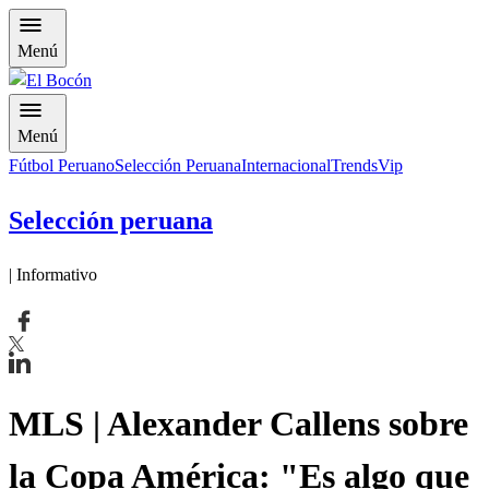
Menú
Menú
Fútbol Peruano
Selección Peruana
Internacional
Trends
Vip
Selección peruana
| Informativo
MLS | Alexander Callens sobre
la Copa América: "Es algo que