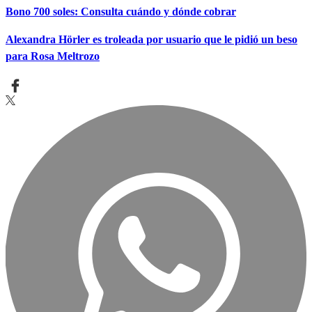
Bono 700 soles: Consulta cuándo y dónde cobrar
Alexandra Hörler es troleada por usuario que le pidió un beso
para Rosa Meltrozo