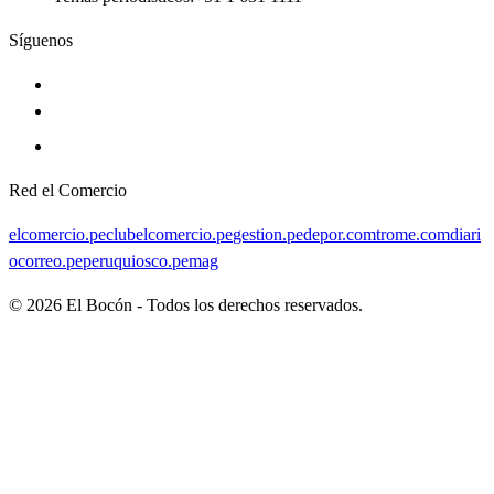
Síguenos
Red el Comercio
elcomercio.pe
clubelcomercio.pe
gestion.pe
depor.com
trome.com
diari
ocorreo.pe
peruquiosco.pe
mag
©
2026
El Bocón - Todos los derechos reservados.