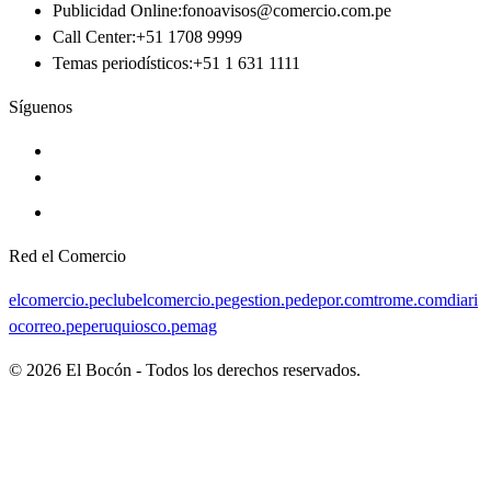
Publicidad Online
:
fonoavisos@comercio.com.pe
Call Center
:
+51 1708 9999
Temas periodísticos
:
+51 1 631 1111
Síguenos
Red el Comercio
elcomercio.pe
clubelcomercio.pe
gestion.pe
depor.com
trome.com
diari
ocorreo.pe
peruquiosco.pe
mag
©
2026
El Bocón - Todos los derechos reservados.