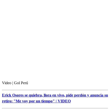
Video | Gol Perú
Erick Osores se quiebra, llora en vivo, pide perdón y anuncia su
retiro: "Me voy por un tiempo" | VIDEO