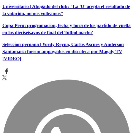
Universitario | Abogado del club: "La 'U' acepta el resultado de
la votación, no nos volteamos"
Copa Perú: programación, fecha y hora de los partido de vuelta
en los dieciseisavos de final del 'fútbol macho'
Selección peruana | Yordy Reyna, Carlos Ascues y Anderson
Santamaría fueron ampayados en discoteca por Magaly TV
[VIDEO]