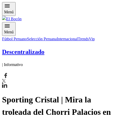
Menú
Menú
Fútbol Peruano
Selección Peruana
Internacional
Trends
Vip
Descentralizado
| Informativo
​Sporting Cristal | Mira la
troleada del Chorri Palacios en