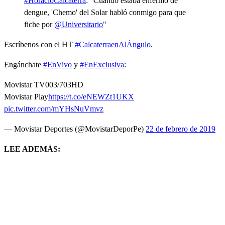
#HoracioCalcaterra
: "Cuando estaba enfermo de
dengue, 'Chemo' del Solar habló conmigo para que
fiche por
@Universitario
"
Escríbenos con el HT
#CalcaterraenAlÁngulo
.
Engánchate
#EnVivo
y
#EnExclusiva
:
Movistar TV003/703HD
Movistar Play
https://t.co/eNEWZt1UKX
pic.twitter.com/mYHsNuVmvz
— Movistar Deportes (@MovistarDeporPe)
22 de febrero de 2019
LEE ADEMÁS: