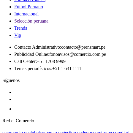
Fútbol Peruano
Internacional
Selección peruana
Trends
Vip
Contacto Administrativo
:
contacto@prensmart.pe
Publicidad Online
:
fonoavisos@comercio.com.pe
Call Center
:
+51 1708 9999
Temas periodísticos
:
+51 1 631 1111
Síguenos
Red el Comercio
elcomercio.pe
clubelcomercio.pe
gestion.pe
depor.com
trome.com
diari