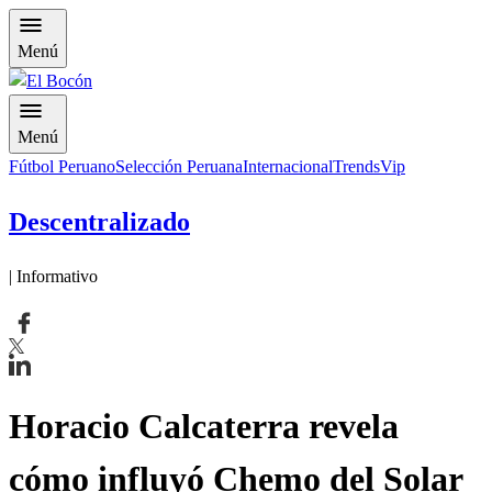
Menú
Menú
Fútbol Peruano
Selección Peruana
Internacional
Trends
Vip
Descentralizado
| Informativo
Horacio Calcaterra revela
cómo influyó Chemo del Solar