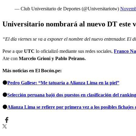
— Club Universitario de Deportes (@Universitariotw)
Novemb
Universitario nombrará al nuevo DT este v
“El día viernes se va a exponer el nombre del nuevo entrenador. El d
Pese a que
UTC
lo oficializó mediante sus redes sociales,
Franco Na
Ate con
Marcelo Grioni y Pablo Peirano.
Más noticias en El Bocón.pe:
⚫
Pedro Gallese: “Me tatuaría a Alianza Lima en la piel”
⚫
Selección peruana bajó dos puestos en clasificación del ranki
⚫
Alianza Lima se refiere por primera vez a los posibles fichaj