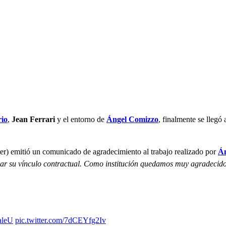
rio
,
Jean Ferrari
y el entorno de
Ángel Comizzo
, finalmente se llegó
ter) emitió un comunicado de agradecimiento al trabajo realizado por
Án
ar su vínculo contractual. Como institución quedamos muy agradecidos
aleU
pic.twitter.com/7dCEYfg2Iv