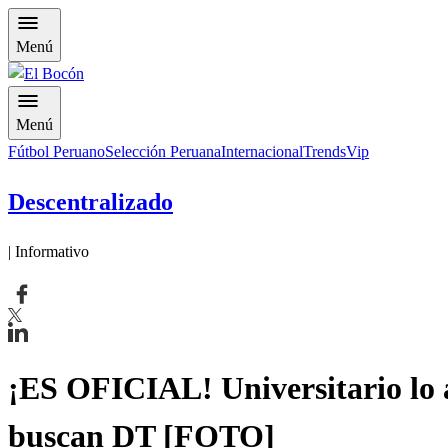
Menú
Menú
Fútbol Peruano
Selección Peruana
Internacional
Trends
Vip
Descentralizado
| Informativo
¡ES OFICIAL! Universitario lo 
buscan DT [FOTO]