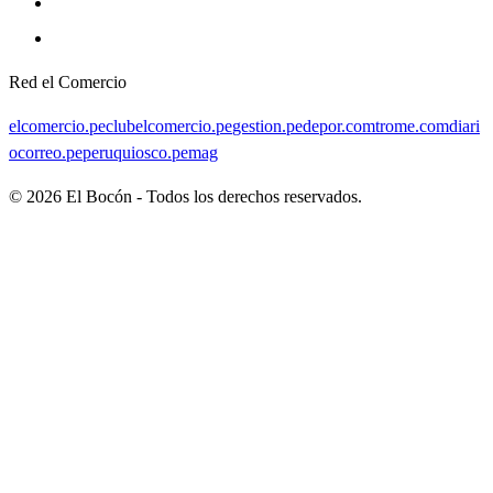
Red el Comercio
elcomercio.pe
clubelcomercio.pe
gestion.pe
depor.com
trome.com
diari
ocorreo.pe
peruquiosco.pe
mag
©
2026
El Bocón - Todos los derechos reservados.