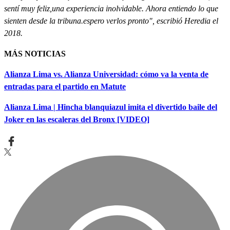
sentí muy feliz,una experiencia inolvidable. Ahora entiendo lo que
sienten desde la tribuna.espero verlos pronto", escribió Heredia el
2018.
MÁ
S NOTICIAS
Alianza Lima vs. Alianza Universidad: cómo va la venta de
entradas para el partido en Matute
Alianza Lima | Hincha blanquiazul imita el divertido baile del
Joker en las escaleras del Bronx [VIDEO]