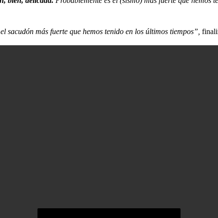
n, bien, delicada.
Probablemente es el (sismo) más fuerte que hemos te
 el sacudón más fuerte que hemos tenido en los últimos tiempos”,
final