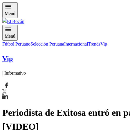
Menú
Menú
Fútbol Peruano
Selección Peruana
Internacional
Trends
Vip
Vip
| Informativo
Periodista de Exitosa entró en pá
[VIDEO]