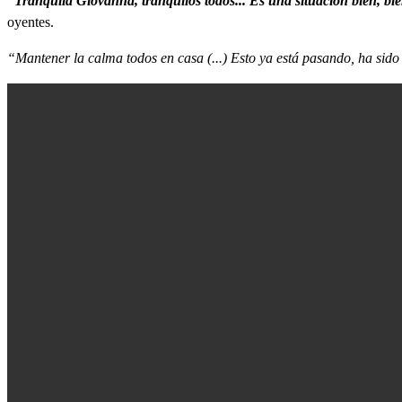
“Tranquila Giovanna, tranquilos todos... Es una situación bien, bie
oyentes.
“Mantener la calma todos en casa (...) Esto ya está pasando, ha sido