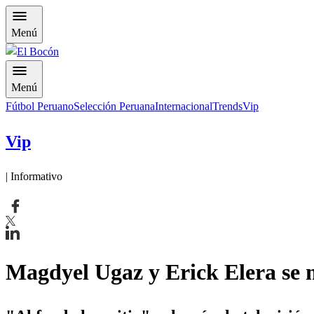
Menú
Menú
Fútbol Peruano
Selección Peruana
Internacional
Trends
Vip
Vip
| Informativo
Magdyel Ugaz y Erick Elera se m