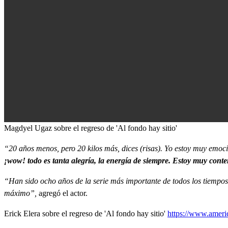
0
Magdyel Ugaz sobre el regreso de 'Al fondo hay sitio'
seconds
of
“20 años menos, pero 20 kilos más, dices (risas). Yo estoy muy emo
0
seconds
Volume
¡wow! todo es tanta alegría, la energía de siempre. Estoy muy conte
90%
“Han sido ocho años de la serie más importante de todos los tiempos,
máximo”,
agregó el actor.
Erick Elera sobre el regreso de 'Al fondo hay sitio'
https://www.americ