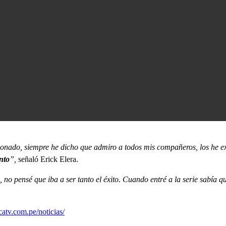
cionado, siempre he dicho que admiro a todos mis compañeros, los he
nto
”,
señaló Erick Elera.
 no pensé que iba a ser tanto el éxito. Cuando entré a la serie sabía q
atv.com.pe/noticias/