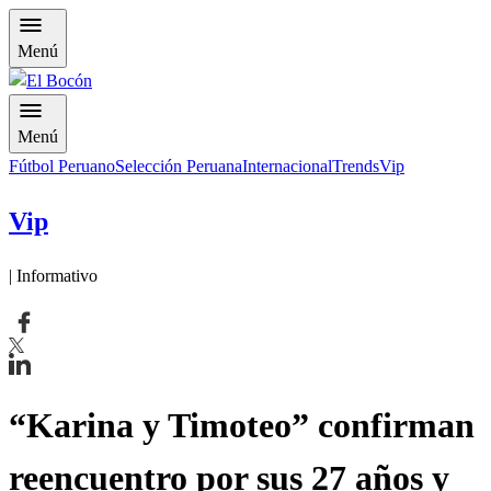
Menú
Menú
Fútbol Peruano
Selección Peruana
Internacional
Trends
Vip
Vip
| Informativo
“Karina y Timoteo” confirman
reencuentro por sus 27 años y