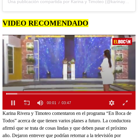
Una publicación compartida por Karina y Timoteo (@karinaytimoteooficial)
VIDEO RECOMENDADO
00:01
03:47
0
Karina Rivera y Timoteo comentaron en el programa “En Boca de
seconds
Todos” acerca de que tienen varios planes a futuro. La conductora
of
0
afirmó que se trata de cosas lindas y que deben pasar el próximo
seconds
año. Dejaron entrever que podrían retornar a la televisión por