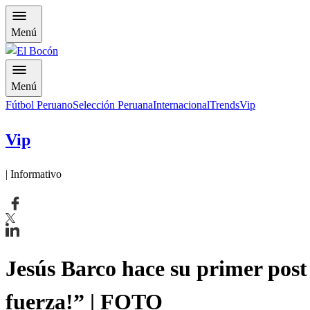
Menú
Menú
Fútbol Peruano
Selección Peruana
Internacional
Trends
Vip
Vip
| Informativo
Jesús Barco hace su primer post
fuerza!” | FOTO