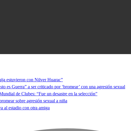
hija estuvieron con Nilver Huarac”
to es Guerra” a ser criticado por ‘bromear’ con una agresión sexual
l Mundial de Clubes: “Fue un desastre en la selección”
romear sobre agresión sexual a niña
a al estadio con otra amiga