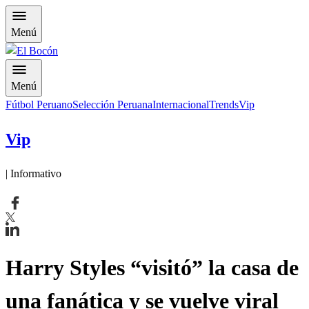
Menú
Menú
Fútbol Peruano
Selección Peruana
Internacional
Trends
Vip
Vip
| Informativo
Harry Styles “visitó” la casa de
una fanática y se vuelve viral