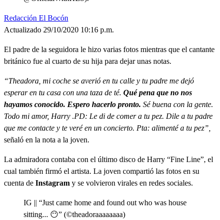
Redacción El Bocón
Actualizado 29/10/2020 10:16 p.m.
El padre de la seguidora le hizo varias fotos mientras que el cantante
británico fue al cuarto de su hija para dejar unas notas.
“Theadora, mi coche se averió en tu calle y tu padre me dejó
esperar en tu casa con una taza de té.
Qué pena que no nos
hayamos conocido. Espero hacerlo pronto.
Sé buena con la gente.
Todo mi amor, Harry .PD: Le di de comer a tu pez. Dile a tu padre
que me contacte y te veré en un concierto. Pta: alimenté a tu pez”,
señaló en la nota a la joven.
La admiradora contaba con el último disco de Harry “Fine Line”, el
cual también firmó el artista. La joven compartió las fotos en su
cuenta de
Instagram
y se volvieron virales en redes sociales.
IG || “Just came home and found out who was house
sitting... 😶” (©️theadoraaaaaaaa)