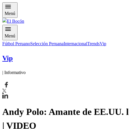
Menú
Menú
Fútbol Peruano
Selección Peruana
Internacional
Trends
Vip
Vip
| Informativo
Andy Polo: Amante de EE.UU. le
| VIDEO