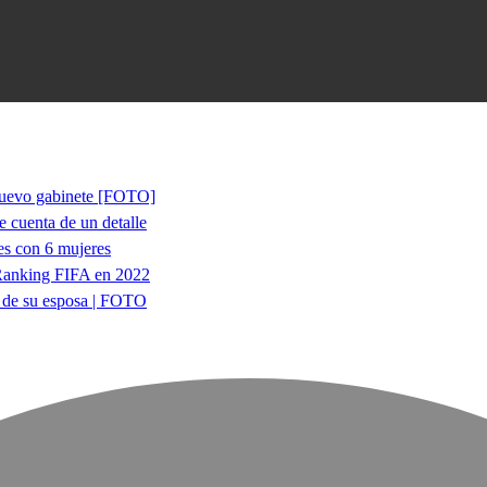
l nuevo gabinete [FOTO]
e cuenta de un detalle
des con 6 mujeres
l Ranking FIFA en 2022
a de su esposa | FOTO