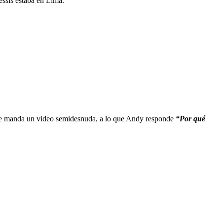
essis estaba en Lima.
 le manda un video semidesnuda, a lo que Andy responde
“Por qué