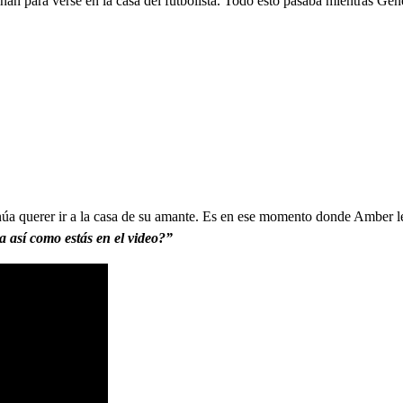
n para verse en la casa del futbolista. Todo esto pasaba mientras Gén
inúa querer ir a la casa de su amante. Es en ese momento donde Amber
ta así como estás en el video?”