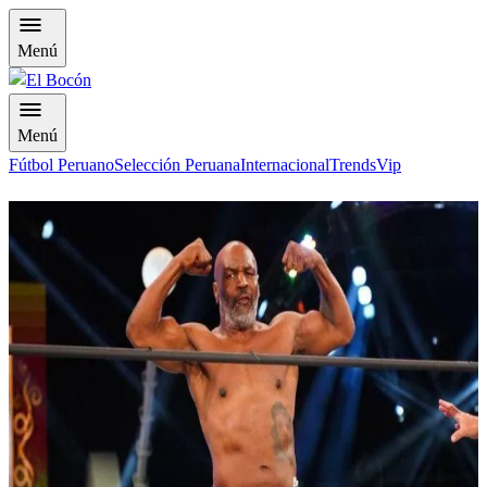
Menú
Menú
Fútbol Peruano
Selección Peruana
Internacional
Trends
Vip