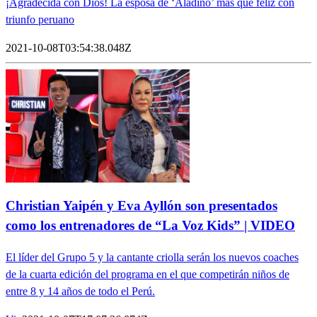
¡Agradecida con Dios! La esposa de ‘Aladino’ más que feliz con
triunfo peruano
2021-10-08T03:54:38.048Z
Christian Yaipén y Eva Ayllón son presentados
como los entrenadores de “La Voz Kids” | VIDEO
El líder del Grupo 5 y la cantante criolla serán los nuevos coaches
de la cuarta edición del programa en el que competirán niños de
entre 8 y 14 años de todo el Perú.