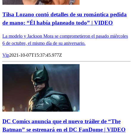
Tilsa Lozano contó detalles de su romántica pedida
de mano: “Él había planeado todo” | VIDEO
La modelo y Jackson Mora se comprometieron el pasado miércoles
6 de octubre, el mismo día de su aniversario.
Vip
2021-10-07T15:37:45.977Z
DC Comics anuncia que el nuevo tráiler de “The
Batman” se estrenará en el DC FanDome | VIDEO