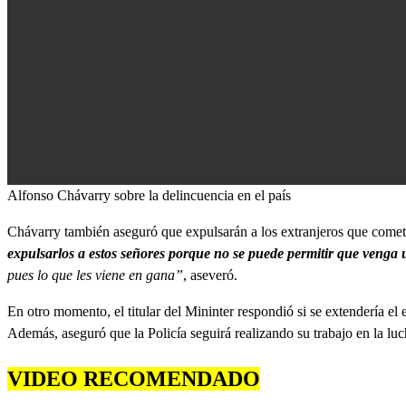
0
Alfonso Chávarry sobre la delincuencia en el país
seconds
of
Chávarry también aseguró que expulsarán a los extranjeros que cometan
0
seconds
Volume
expulsarlos a estos señores porque no se puede permitir que venga 
90%
pues lo que les viene en gana”
, aseveró.
En otro momento, el titular del Mininter respondió si se extendería el
Además, aseguró que la Policía seguirá realizando su trabajo en la lu
VIDEO RECOMENDADO